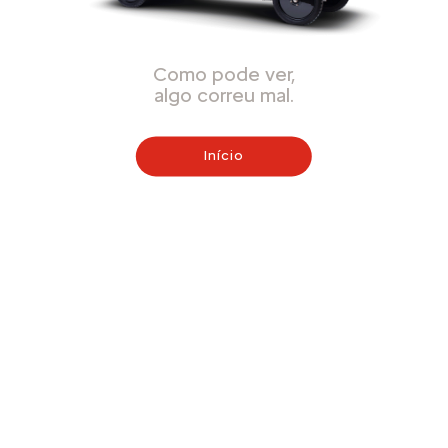
Como pode ver,
algo correu mal.
Início