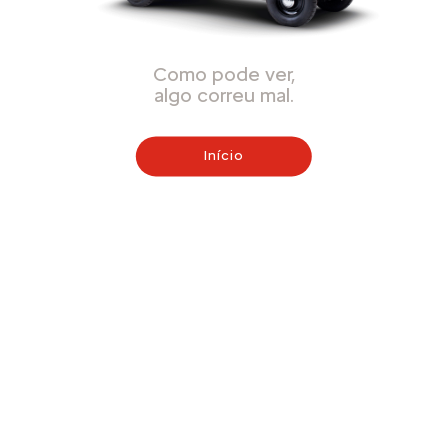
Como pode ver,
algo correu mal.
Início