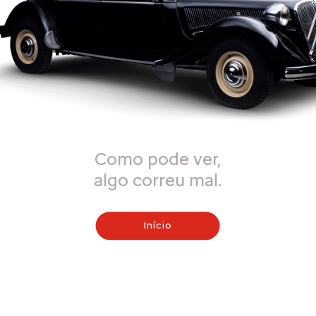
Como pode ver,
algo correu mal.
Início