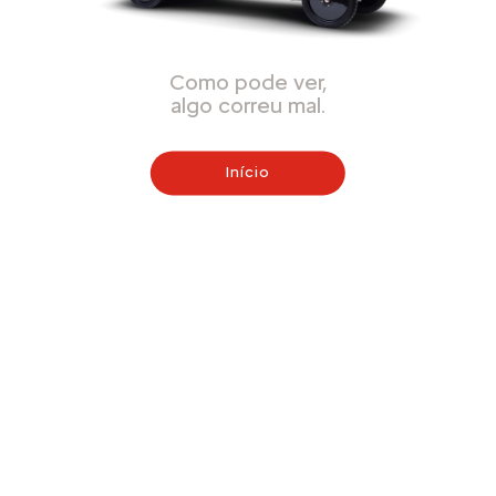
Como pode ver,
algo correu mal.
Início