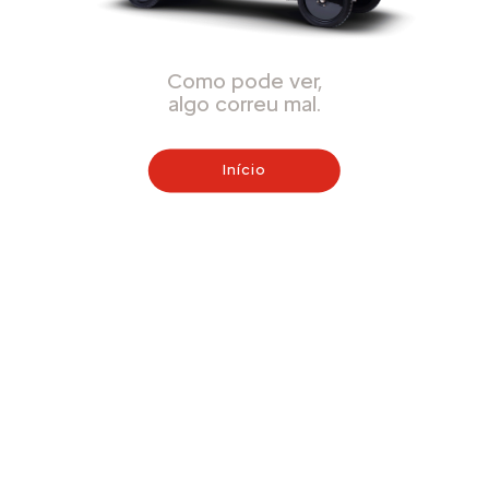
Como pode ver,
algo correu mal.
Início