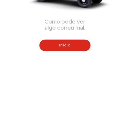
Como pode ver,
algo correu mal.
Início