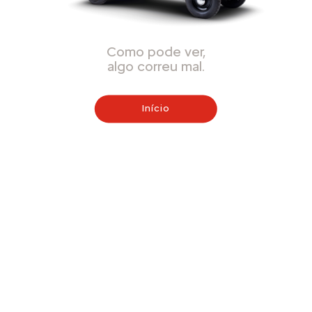
Como pode ver,
algo correu mal.
Início