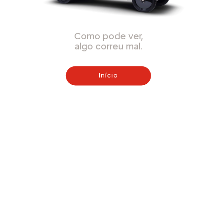
Como pode ver,
algo correu mal.
Início