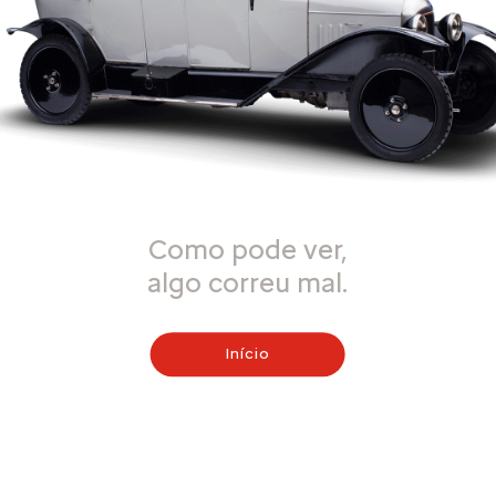
Como pode ver,
algo correu mal.
Início