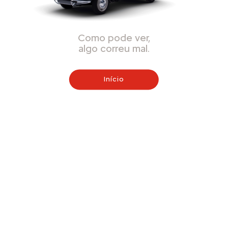
Como pode ver,
algo correu mal.
Início