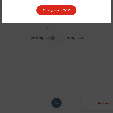
Odkryj spot 2CV
1
2
3
4
ZEWNĄTRZ
WNĘTRZE
Kup model