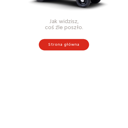
Jak widzisz,
coś źle poszło.
Strona główna