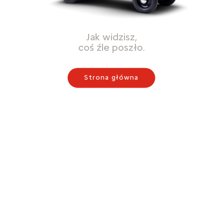
Jak widzisz,
coś źle poszło.
Strona główna