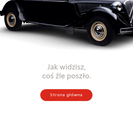
Jak widzisz,
coś źle poszło.
Strona główna