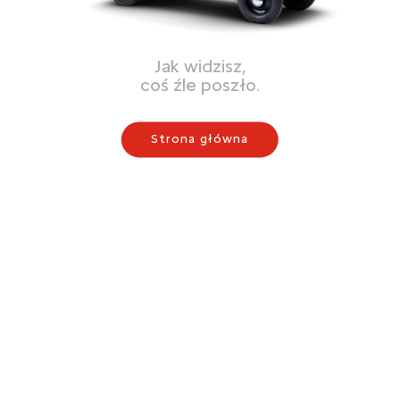
Jak widzisz,
coś źle poszło.
Strona główna