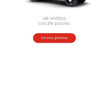
Jak widzisz,
coś źle poszło.
Strona główna