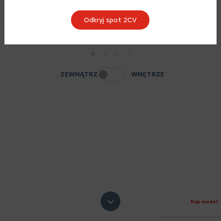
Odkryj spot 2CV
1
2
3
4
ZEWNĄTRZ
WNĘTRZE
Kup model