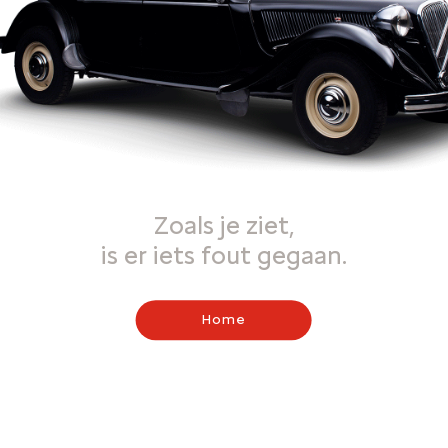
Zoals je ziet,
is er iets fout gegaan.
Home