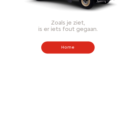
Zoals je ziet,
is er iets fout gegaan.
Home