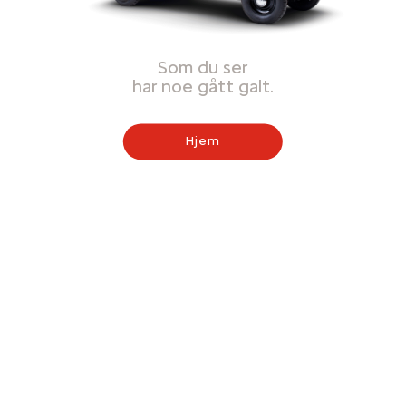
Som du ser
har noe gått galt.
Hjem