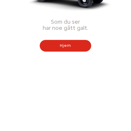
Som du ser
har noe gått galt.
Hjem