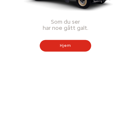
Som du ser
har noe gått galt.
Hjem