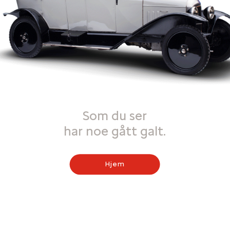
Som du ser
har noe gått galt.
Hjem