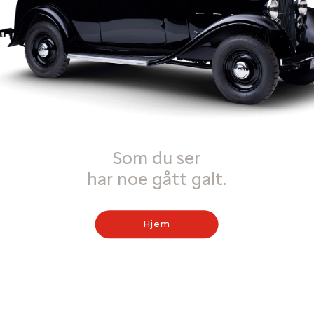
Som du ser
har noe gått galt.
Hjem