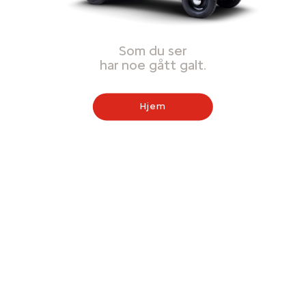
Som du ser
har noe gått galt.
Hjem