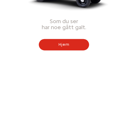
Som du ser
har noe gått galt.
Hjem