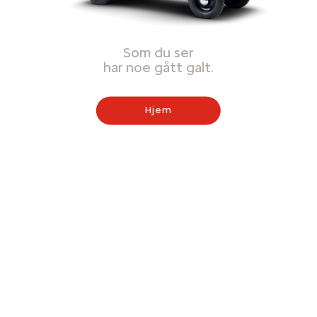
Som du ser
har noe gått galt.
Hjem