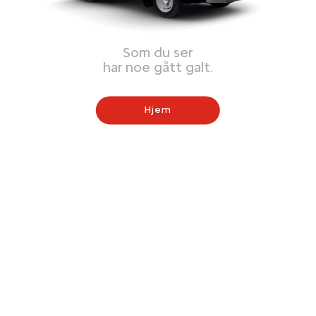
Som du ser
har noe gått galt.
Hjem