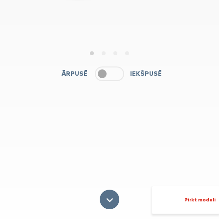
1
2
3
4
ĀRPUSĒ
IEKŠPUSĒ
Pirkt modeli