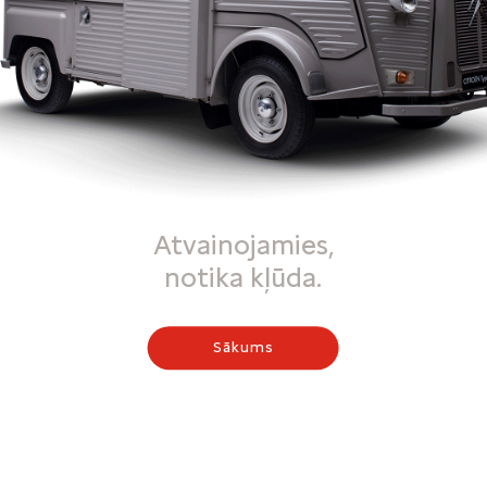
Atvainojamies,
notika kļūda.
Sākums