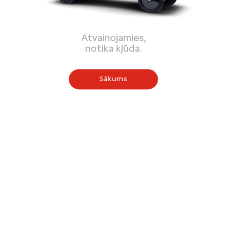
Atvainojamies,
notika kļūda.
Sākums