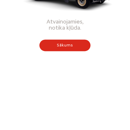
Atvainojamies,
notika kļūda.
Sākums