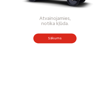
Atvainojamies,
notika kļūda.
Sākums