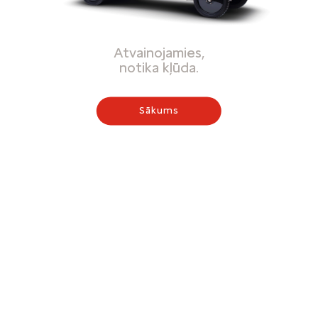
Atvainojamies,
notika kļūda.
Sākums