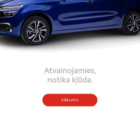
Atvainojamies,
notika kļūda.
Sākums