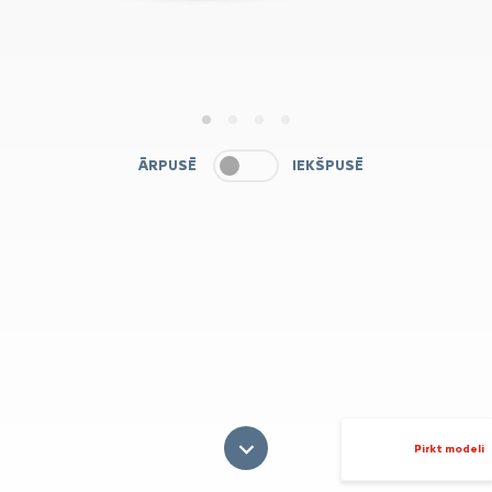
1
2
3
4
ĀRPUSĒ
IEKŠPUSĒ
Pirkt modeli