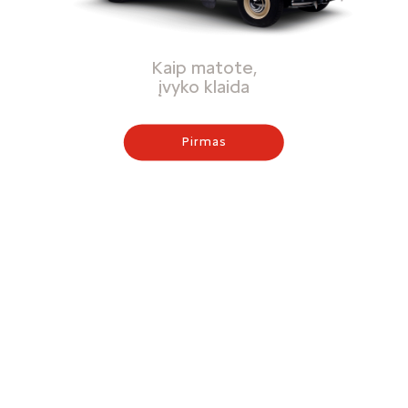
Kaip matote,
įvyko klaida
Pirmas