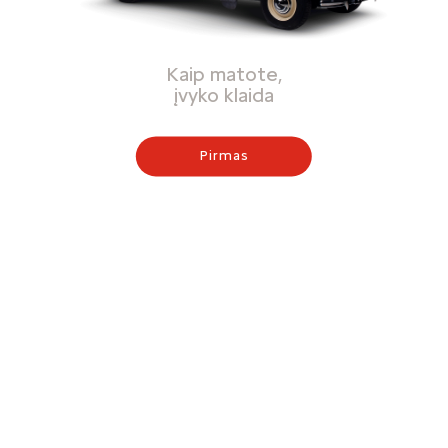
Kaip matote,
įvyko klaida
Pirmas