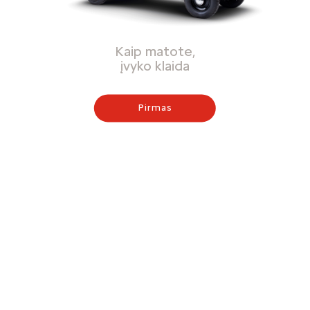
Kaip matote,
įvyko klaida
Pirmas