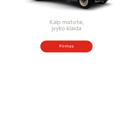
Kaip matote,
įvyko klaida
Pirmas