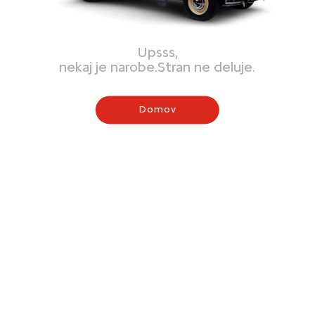
Upsss,
nekaj je narobe.Stran ne deluje.
Domov