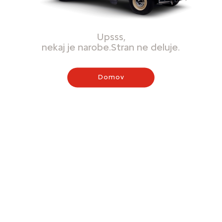
Upsss,
nekaj je narobe.Stran ne deluje.
Domov