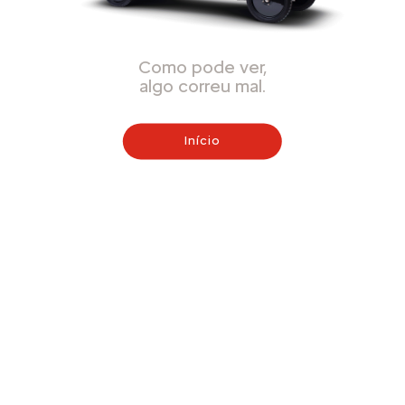
Como pode ver,
algo correu mal.
Início