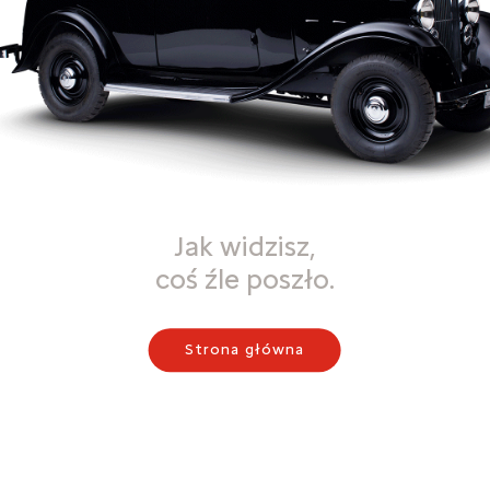
Jak widzisz,
coś źle poszło.
Strona główna