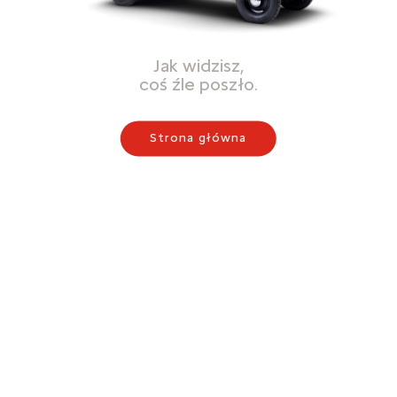
Jak widzisz,
coś źle poszło.
Strona główna