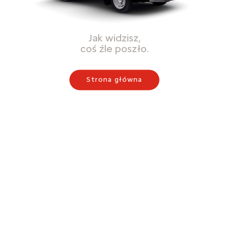
Jak widzisz,
coś źle poszło.
Strona główna