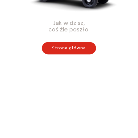
Jak widzisz,
coś źle poszło.
Strona główna