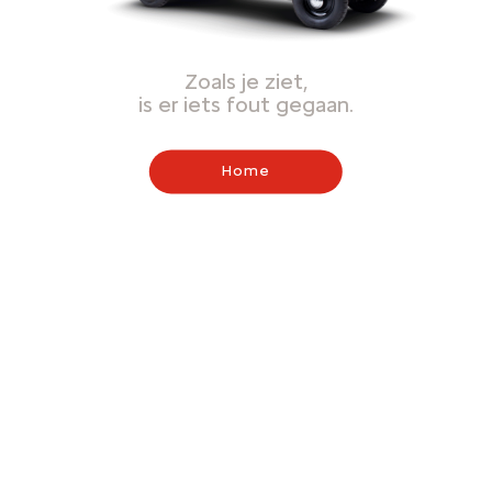
Zoals je ziet,
is er iets fout gegaan.
Home