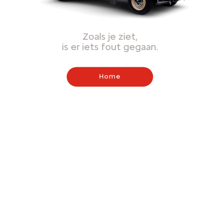
Zoals je ziet,
is er iets fout gegaan.
Home