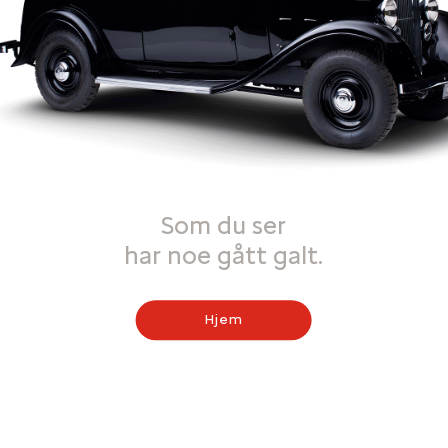
Som du ser
har noe gått galt.
Hjem